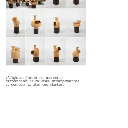
L’Alphabet Témoin est une série
différenciée de 26 vases anthropomorphes
conçus pour abriter des plantes.
Au delà de l’« usage » des formes, ce
projet questionne la mise en lien de nos
compétences et de nos ressources. Celles
qui se trouvent dans les compromis et les
actions qui précèdent les objets.
Cette série s’est construite autour de
formes dont le dessin en élévation a été
laissé volontairement inachevé. Complété
d’appendices et d’options de perforation,
une multitude de combinaisons sont rendues
possibles à partir d’éléments similaires.