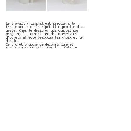
Le travail artisanal est associé à la
transmission et la répétition précise d’un
geste. Chez le designer qui conçoit par
projets, la persistance des archétypes
d’objets affecte beaucoup les choix et le
dessin.
Ce projet propose de déconstruire et
reconstruire un objet par le « faire ».
L’idée est de bouleverser le regard que
l’on porte à sa fonction en la dénaturant
afin d’envisager de nouveaux usages.
Sans dessin préalable, avec comme matière
une bouteille de grès et des fragments
d’elle même, un jeu entre géométrie et
assemblage donne naissance à un vocabulaire
de formes singulières.
Dans un recyclage permanent des éléments
qui composent la bouteille, la répétition
de l’action de reconstruction repousse les
enjeux techniques.
Les formes se succèdent et questionnent
alors la fonction, offrant l’opportunité
d’y saisir de nouvelles intentions
d’objets.
infos