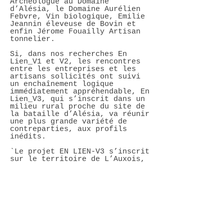
Archéologue au Domaine
d’Alésia, le Domaine Aurélien
Febvre, Vin biologique, Emilie
Jeannin éleveuse de Bovin et
enfin Jérome Fouailly Artisan
tonnelier.
Si, dans nos recherches En
Lien_V1 et V2, les rencontres
entre les entreprises et les
artisans sollicités ont suivi
un enchaînement logique
immédiatement appréhendable, En
Lien_V3, qui s’inscrit dans un
milieu rural proche du site de
la bataille d’Alésia, va réunir
une plus grande variété de
contreparties, aux profils
inédits.
`Le projet EN LIEN-V3 s’inscrit
sur le territoire de L’Auxois,
au pays d’Alésia, soit une
région rurale dont la forte
dominante agricole reste
associée à la permanence d’une
certaine activité industrielle.
L’ambition de notre projet est
de créer des liens entre trois
pôles d’activités asynchrones