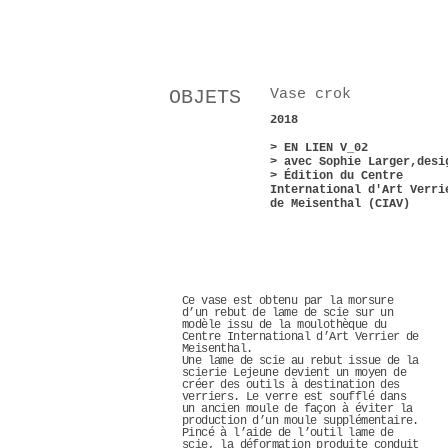
OBJETS
Vase crok
2018
> EN LIEN V_02
>
avec Sophie Larger,desi
> Édition du Centre
International d'Art Verri
de Meisenthal (CIAV)
Ce vase est obtenu par la morsure
d’un rebut de lame de scie sur un
modèle issu de la moulothèque du
Centre International d’Art Verrier de
Meisenthal.
Une lame de scie au rebut issue de la
scierie Lejeune devient un moyen de
créer des outils à destination des
verriers. Le verre est soufflé dans
un ancien moule de façon à éviter la
production d’un moule supplémentaire.
Pincé à l’aide de l’outil lame de
scie, la déformation produite conduit