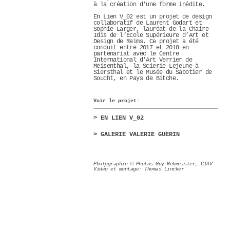
à la création d’une forme inédite.
En Lien V_02 est un projet de design
collaboratif de Laurent Godart et
Sophie Larger, lauréat de la Chaire
Idis de l’École Supérieure d’Art et
Design de Reims. Ce projet a été
conduit entre 2017 et 2018 en
partenariat avec le Centre
International d’Art Verrier de
Meisenthal, la Scierie Lejeune à
Siersthal et le Musée du Sabotier de
Soucht, en Pays de Bitche.
Voir le projet:
> EN LIEN V_02
> GALERIE VALERIE GUERIN
Photographie © Photos Guy Rebmeister, CIAV
Vidéo et montage: Thomas Lincker