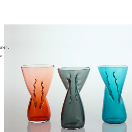
gner.
er